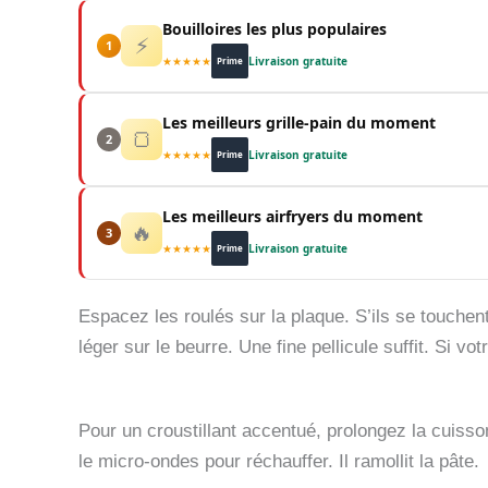
Bouilloires les plus populaires
⚡
1
★★★★★
Livraison gratuite
Prime
Les meilleurs grille-pain du moment
🍞
2
★★★★★
Livraison gratuite
Prime
Les meilleurs airfryers du moment
🔥
3
★★★★★
Livraison gratuite
Prime
Espacez les roulés sur la plaque. S’ils se touchen
léger sur le beurre. Une fine pellicule suffit. Si vot
Pour un croustillant accentué, prolongez la cuisson
le micro-ondes pour réchauffer. Il ramollit la pâte.