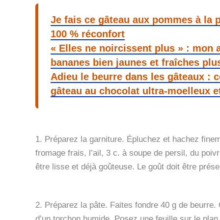
Je fais ce gâteau aux pommes à la po
100 % réconfort
« Elles ne noircissent plus » : mon
bananes bien jaunes et fraîches pl
Adieu le beurre dans les gâteaux : c
gâteau au chocolat ultra-moelleux et
1. Préparez la garniture. Épluchez et hachez fine
fromage frais, l’ail, 3 c. à soupe de persil, du poi
être lisse et déjà goûteuse. Le goût doit être prése
2. Préparez la pâte. Faites fondre 40 g de beurre. 
d’un torchon humide. Posez une feuille sur le plan