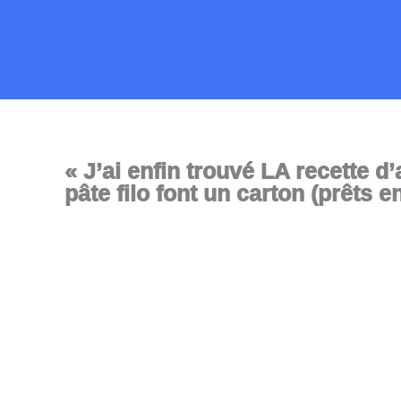
Aller
au
contenu
« J’ai enfin trouvé LA recette d
pâte filo font un carton (prêts e