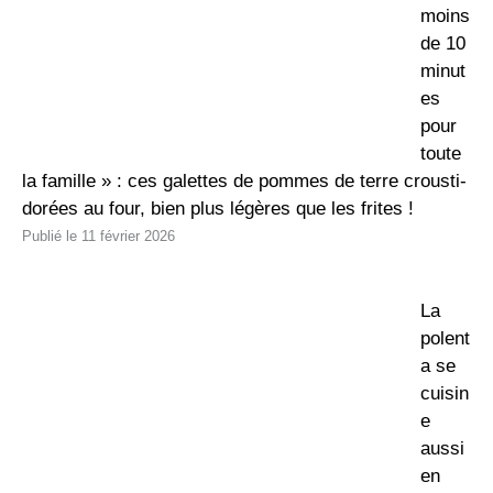
moins
de 10
minut
es
pour
toute
la famille » : ces galettes de pommes de terre crousti-
dorées au four, bien plus légères que les frites !
11 février 2026
La
polent
a se
cuisin
e
aussi
en